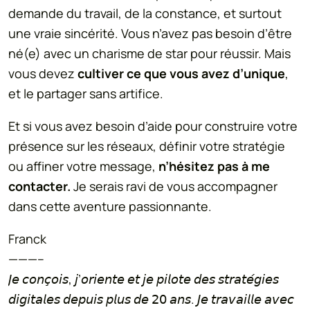
demande du travail, de la constance, et surtout
une vraie sincérité. Vous n’avez pas besoin d’être
né(e) avec un charisme de star pour réussir. Mais
vous devez
cultiver ce que vous avez d’unique
,
et le partager sans artifice.
Et si vous avez besoin d’aide pour construire votre
présence sur les réseaux, définir votre stratégie
ou affiner votre message,
n’hésitez pas à me
contacter.
Je serais ravi de vous accompagner
dans cette aventure passionnante.
Franck
———–
𝘑𝘦 𝘤𝘰𝘯𝘤̧𝘰𝘪𝘴, 𝘫’𝘰𝘳𝘪𝘦𝘯𝘵𝘦 𝘦𝘵 𝘫𝘦 𝘱𝘪𝘭𝘰𝘵𝘦 𝘥𝘦𝘴 𝘴𝘵𝘳𝘢𝘵𝘦́𝘨𝘪𝘦𝘴
𝘥𝘪𝘨𝘪𝘵𝘢𝘭𝘦𝘴 𝘥𝘦𝘱𝘶𝘪𝘴 𝘱𝘭𝘶𝘴 𝘥𝘦 𝟤𝟢 𝘢𝘯𝘴. 𝘑𝘦 𝘵𝘳𝘢𝘷𝘢𝘪𝘭𝘭𝘦 𝘢𝘷𝘦𝘤