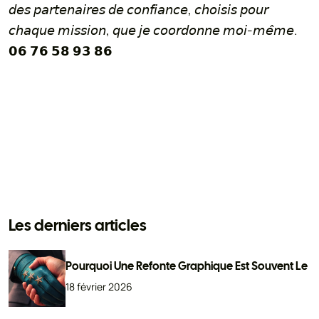
𝘥𝘦𝘴 𝘱𝘢𝘳𝘵𝘦𝘯𝘢𝘪𝘳𝘦𝘴 𝘥𝘦 𝘤𝘰𝘯𝘧𝘪𝘢𝘯𝘤𝘦, 𝘤𝘩𝘰𝘪𝘴𝘪𝘴 𝘱𝘰𝘶𝘳
𝘤𝘩𝘢𝘲𝘶𝘦 𝘮𝘪𝘴𝘴𝘪𝘰𝘯, 𝘲𝘶𝘦 𝘫𝘦 𝘤𝘰𝘰𝘳𝘥𝘰𝘯𝘯𝘦 𝘮𝘰𝘪-𝘮𝘦̂𝘮𝘦.
𝟬𝟲 𝟳𝟲 𝟱𝟴 𝟵𝟯 𝟴𝟲
Les derniers articles
Pourquoi Une Refonte Graphique Est Souvent Le
18 février 2026